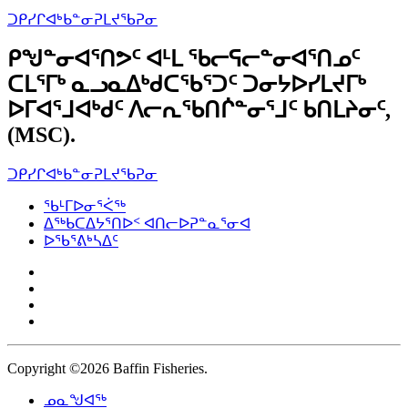
ᑐᑭᓯᒋᐊᒃᑲᓐᓂᕈᒪᔪᖃᕈᓂ
ᑭᖑᓐᓂᐊᕐᑎᕗᑦ ᐊᒻᒪ ᖃᓕᕋᓕᓐᓂᐊᕐᑎᓄᑦ
ᑕᒪᕐᒥᒃ ᓇᓗᓇᐃᒃᑯᑕᖃᕐᑐᑦ ᑐᓂᔭᐅᓯᒪᔪᒥᒃ
ᐅᒥᐊᕐᒧᐊᒃᑯᑦ ᐱᓕᕆᖃᑎᒌᓐᓂᕐᒧᑦ ᑲᑎᒪᔨᓂᑦ,
(MSC).
ᑐᑭᓯᒋᐊᒃᑲᓐᓂᕈᒪᔪᖃᕈᓂ
ᖃᒻᒥᐅᓂᕐᐹᖅ
ᐃᖅᑲᑕᐃᔭᕐᑎᐅᑉ ᐊᑎᓕᐅᕈᓐᓇᕐᓂᐊ
ᐅᖃᕐᕕᒃᓴᐃᑦ
Copyright ©2026
Baffin Fisheries.
ᓄᓇᖑᐊᖅ