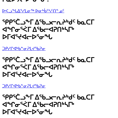
ᐅᐸᓗᖓᐃᕐᓯᒪᓂᖅ ᐅᓂᒃᑳᑦᓴᑦᑎᓐᓄᑦ
ᕿᑭᕐᑖᓗᖕᒥ ᐃᖃᓗᓕᕆᔨᒃᑯᑦ ᑲᓇᑕᒥ
ᐊᖏᓂᕐᐹᒥ ᐃᖃᓕᐊᕈᑎᒃᓴᒥᒃ
ᐅᒥᐊᕐᔪᐊᓕᐅᕐᓂᖓ
ᑐᑭᓯᒋᐊᒃᑲᓐᓂᕈᒪᔪᖃᕈᓂ
ᕿᑭᕐᑖᓗᖕᒥ ᐃᖃᓗᓕᕆᔨᒃᑯᑦ ᑲᓇᑕᒥ
ᐊᖏᓂᕐᐹᒥ ᐃᖃᓕᐊᕈᑎᒃᓴᒥᒃ
ᐅᒥᐊᕐᔪᐊᓕᐅᕐᓂᖓ
ᑐᑭᓯᒋᐊᒃᑲᓐᓂᕈᒪᔪᖃᕈᓂ
ᕿᑭᕐᑖᓗᖕᒥ ᐃᖃᓗᓕᕆᔨᒃᑯᑦ ᑲᓇᑕᒥ
ᐊᖏᓂᕐᐹᒥ ᐃᖃᓕᐊᕈᑎᒃᓴᒥᒃ
ᐅᒥᐊᕐᔪᐊᓕᐅᕐᓂᖓ