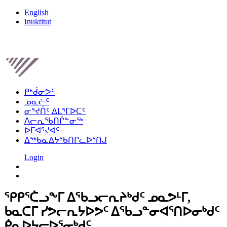
English
Inuktitut
ᑭᒃᑰᓂᕗᑦ
ᓄᓇᓖᑦ
ᓂᕐᔪᑏᑦ ᐃᒪᕐᒥᐅᑕᑦ
ᐱᓕᕆᖃᑎᒌᓐᓂᖅ
ᐅᒥᐊᕐᔪᐊᑦ
ᐃᖅᑲᓇᐃᔭᖃᑎᒋᓚᐅᕐᑎᒍ
Login
ᕿᑭᕐᑖᓗᖕᒥ ᐃᖃᓗᓕᕆᔨᒃᑯᑦ ᓄᓇᕗᒻᒥ,
Home
ᑲᓇᑕᒥ ᓯᕗᓕᕆᔭᐅᕗᑦ ᐃᖃᓗᓐᓂᐊᕐᑎᐅᓂᒃᑯᑦ
ᑮᓇᐅᔭᓕᐅᕐᓂᒃᑯᑦ.