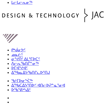
ᒪᓕᒐᓕᕆᓂᖅ
ᑭᒃᑰᓂᕗᑦ
ᓄᓇᓖᑦ
ᓂᕐᔪᑏᑦ ᐃᒪᕐᒥᐅᑕᑦ
ᐱᓕᕆᖃᑎᒌᓐᓂᖅ
ᐅᒥᐊᕐᔪᐊᑦ
ᐃᖅᑲᓇᐃᔭᖃᑎᒋᓚᐅᕐᑎᒍ
ᖃᒻᒥᐅᓂᕐᐹᖅ
ᐃᖅᑲᑕᐃᔭᕐᑎᐅᑉ ᐊᑎᓕᐅᕈᓐᓇᕐᓂᐊ
ᐅᖃᕐᕕᒃᓴᐃᑦ